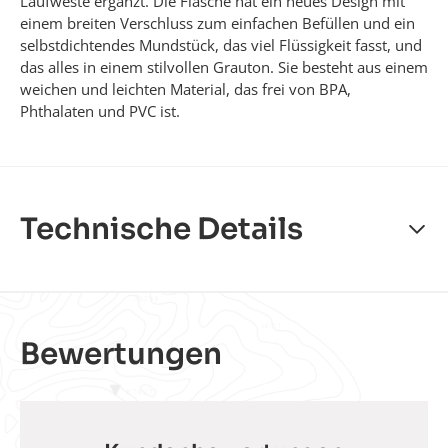
Laufweste ergänzt. Die Flasche hat ein neues Design mit
einem breiten Verschluss zum einfachen Befüllen und ein
selbstdichtendes Mundstück, das viel Flüssigkeit fasst, und
das alles in einem stilvollen Grauton. Sie besteht aus einem
weichen und leichten Material, das frei von BPA,
Phthalaten und PVC ist.
Technische Details
Volumen
500 ml
Bewertungen
Material
weiches und flexibles TPU-Material