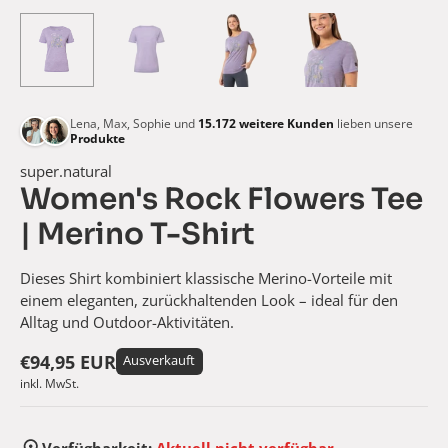
Lena, Max, Sophie und
15.172
weitere Kunden
lieben unsere
Produkte
super.natural
Women's Rock Flowers Tee
| Merino T-Shirt
Dieses Shirt kombiniert klassische Merino-Vorteile mit
einem eleganten, zurückhaltenden Look – ideal für den
Alltag und Outdoor-Aktivitäten.
€94,95 EUR
Ausverkauft
inkl. MwSt.
Verfügbarkeit:
Aktuell nicht verfügbar