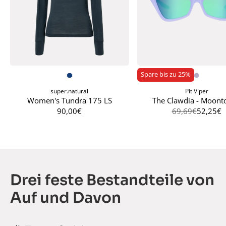
Spare bis zu
25
%
super.natural
Pit Viper
Women's Tundra 175 LS
The Clawdia - Moont
90,00€
69,69€
52,25€
Drei feste Bestandteile von
Auf und Davon