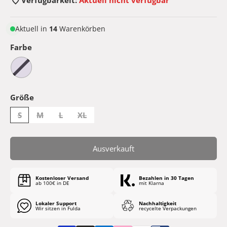
Aktuell in
14
Warenkörben
Farbe
Größe
S
M
L
XL
Ausverkauft
Kostenloser Versand
Bezahlen in 30 Tagen
ab 100€ in DE
mit Klarna
Lokaler Support
Nachhaltigkeit
Wir sitzen in Fulda
recycelte Verpackungen