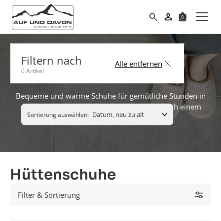
0
Suche
Filtern nach
Alle entfernen
Hüttenschuhe
0
Artikel
Bequeme und warme Schuhe für gemütliche Stunden in
der Hütte. Perfekt für entspannte Abende nach einem
Sortierung auswählen:
langen Outdoor-Tag.
Hüttenschuhe
Filter & Sortierung